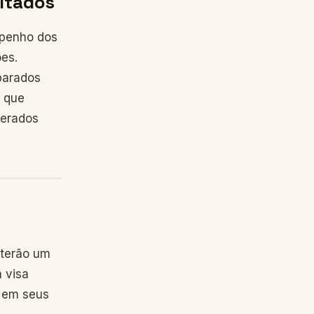
ltados
mpenho dos
ões.
parados
m que
derados
 terão um
 visa
s em seus