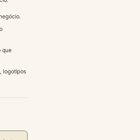
cio:
negócio.
o
o que
, logotipos