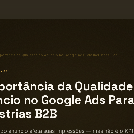
mportância da Qualidade do Anúncio no Google Ads Para Indústrias B2B
S
#01
portância da Qualidade
cio no Google Ads Par
strias B2B
do anúncio afeta suas impressões — mas não é o KPI