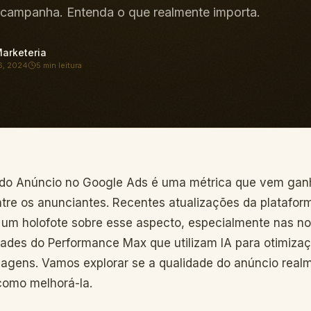
 campanha. Entenda o que realmente importa.
arketeria
6, 2024
5 min
leitura
 do Anúncio no Google Ads é uma métrica que vem ga
tre os anunciantes. Recentes atualizações da platafor
um holofote sobre esse aspecto, especialmente nas n
dades do Performance Max que utilizam IA para otimiza
magens. Vamos explorar se a qualidade do anúncio real
como melhorá-la.