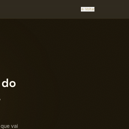
Voltar
 do
a
 que vai