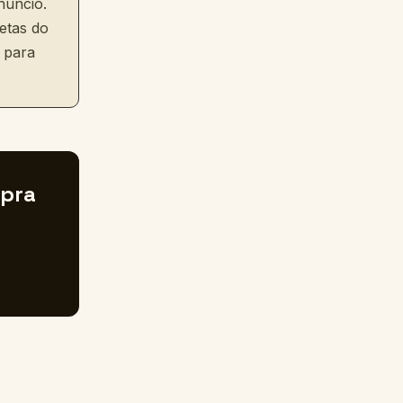
núncio.
etas do
 para
 pra