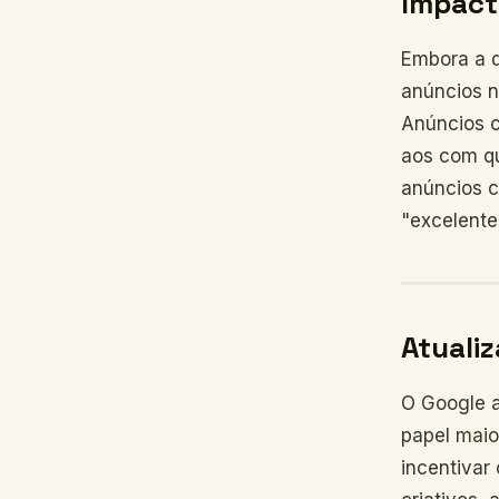
Impact
Embora a 
anúncios n
Anúncios 
aos com qu
anúncios c
"excelente
Atuali
O Google a
papel maio
incentivar