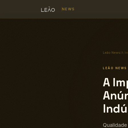
NEWS
Leão News
/
A I
LEÃO NEW
A Im
Anún
Indú
Qualidade 