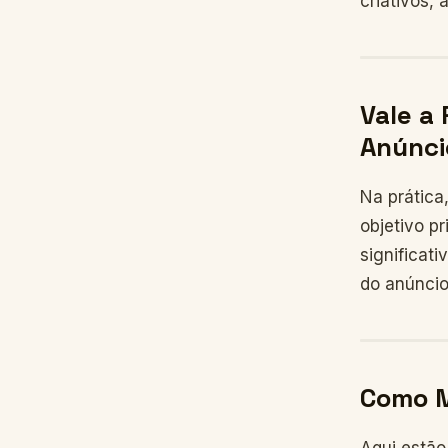
criativos,
Vale a
Anúnci
Na prática
objetivo p
significati
do anúncio
Como M