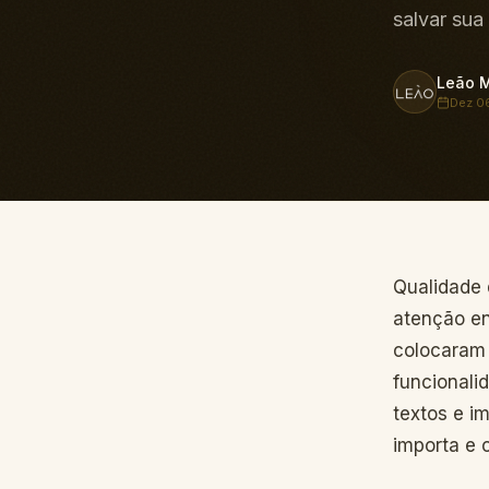
salvar sua
Leão M
Dez 0
Qualidade
atenção en
colocaram 
funcionali
textos e i
importa e 