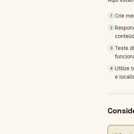
Aqui estão
Crie me
1
Respond
2
conteúd
Teste d
3
funcion
Utilize 
4
e locali
Consid