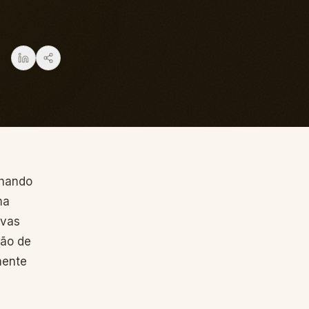
nhando
ma
ovas
ção de
mente