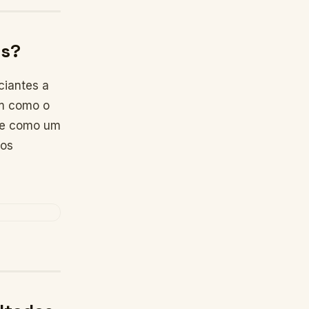
ds?
ciantes a
im como o
rve como um
dos