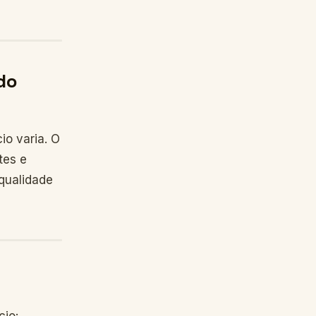
do
io varia. O
tes e
 qualidade