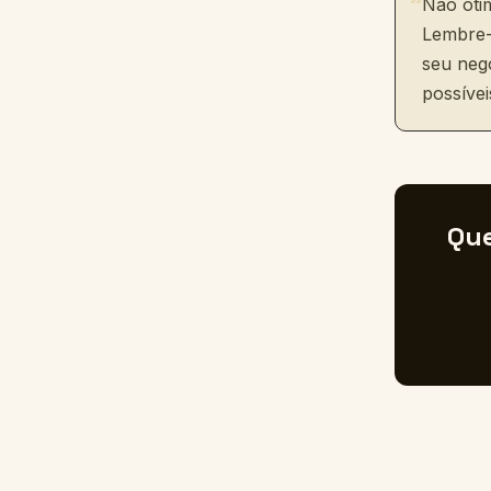
"
Não oti
Lembre-
seu neg
possívei
Que