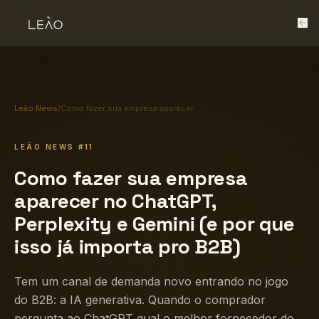
Leão News
/
Como fazer sua empresa aparecer no ChatGPT, Perplexity e Gemini (e por que isso já importa pro B2B)
LEÃO NEWS
#11
Como fazer sua empresa
aparecer no ChatGPT,
Perplexity e Gemini (e por que
isso já importa pro B2B)
Tem um canal de demanda novo entrando no jogo
do B2B: a IA generativa. Quando o comprador
pergunta ao ChatGPT qual o melhor fornecedor do