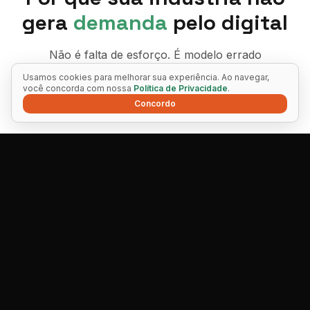
gera
demanda
pelo digital
Não é falta de esforço. É modelo errado
Usamos cookies para melhorar sua experiência. Ao navegar,
você concorda com nossa
Política de Privacidade
.
Concordo
"Já perdi dinheiro com agência."
A Leão não é agência. É um escritório de marketing e
tecnologia com método próprio pra indústrias.
Quem te vende é quem te entrega — sua conta não
vai pra time júnior depois que você assina.